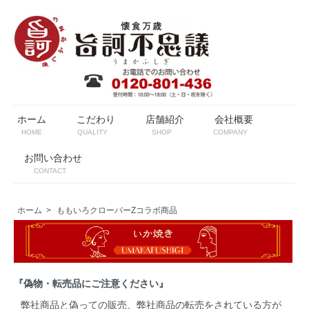
ホーム
こだわり
店舗紹介
会社概要
HOME
QUALITY
SHOP
COMPANY
お問い合わせ
CONTACT
ホーム
>
ももいろクローバーZコラボ商品
『偽物・転売品にご注意ください』
弊社商品と偽っての販売、弊社商品の転売をされている方が