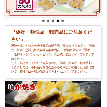
『偽物・類似品・転売品にご注意くだ
さい』
阪神名物いか焼きの冷凍商品は販売元『株式会社 栄食品』、製造
元『旨訶不思議（株式会社 会佳食品)』、阪神百貨店公式通販
『阪神オンラインショッピング』の公式・公認サイトでお買い求
めください。
公式・公認サイト以外で購入された【偽物・類似品・転売品】に
つきましては、不良品等を含むあらゆる問題が発生した場合に於
いても弊社では一切の保証はできませんのでご了承ください。