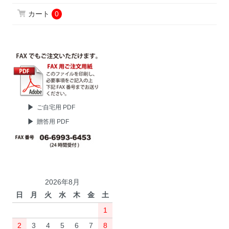
カート
0
ご自宅用 PDF
贈答用 PDF
2026年8月
日
月
火
水
木
金
土
1
2
3
4
5
6
7
8